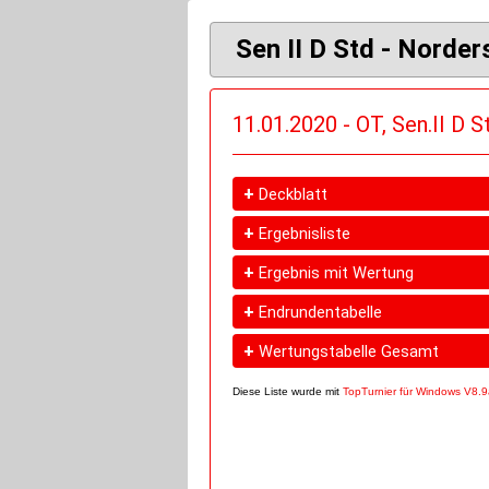
Sen II D Std - Norder
11.01.2020 - OT, Sen.II D 
+
Deckblatt
+
Ergebnisliste
+
Ergebnis mit Wertung
+
Endrundentabelle
+
Wertungstabelle Gesamt
Diese Liste wurde mit
TopTurnier für Windows V8.