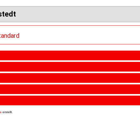
stedt
Standard
9a
erstellt.